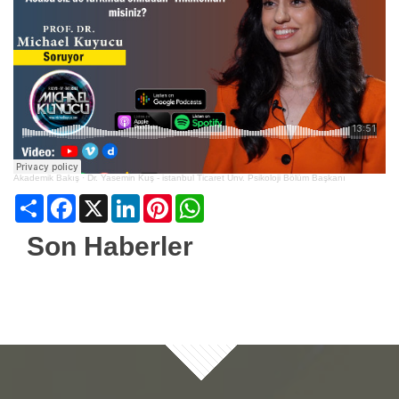
Akademik Bakış
·
Dr. Yasemin Kuş - istanbul Ticaret Ünv. Psikoloji Bölüm Başkanı
Share
Facebook
X
LinkedIn
Pinterest
WhatsApp
Son Haberler