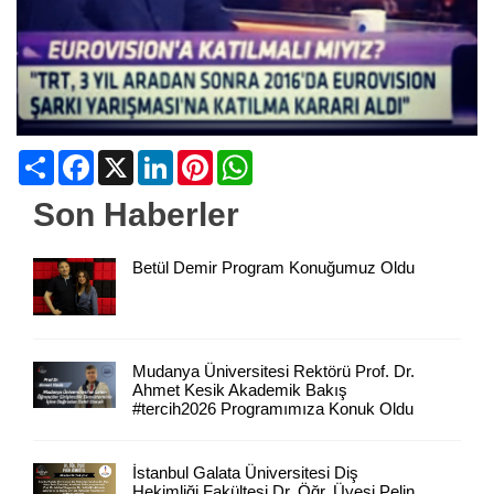
Share
Facebook
X
LinkedIn
Pinterest
WhatsApp
Son Haberler
Betül Demir Program Konuğumuz Oldu
Mudanya Üniversitesi Rektörü Prof. Dr.
Ahmet Kesik Akademik Bakış
#tercih2026 Programımıza Konuk Oldu
İstanbul Galata Üniversitesi Diş
Hekimliği Fakültesi Dr. Öğr. Üyesi Pelin